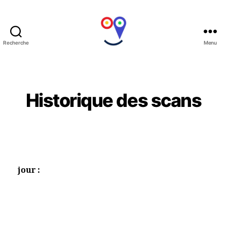
Recherche
Menu
(:
UltiSMile
:)
Catégories
Historique des scans
jour :