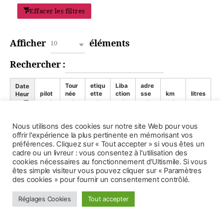
Effacer les filtres
Afficher
éléments
10
Rechercher :
Tour
etiqu
Liba
adre
Date
pilot
née
ette
ction
sse
km
litres
Heur
e
e
Aucun élément à afficher
Nous utilisons des cookies sur notre site Web pour vous
offrir l'expérience la plus pertinente en mémorisant vos
préférences. Cliquez sur « Tout accepter » si vous êtes un
cadre ou un livreur : vous consentez à l'utilisation des
cookies nécessaires au fonctionnement d'Ultismile. Si vous
êtes simple visiteur vous pouvez cliquer sur « Paramètres
des cookies » pour fournir un consentement contrôlé.
© 2026
(: UltiSMile :)
Haut
↑
Réglages Cookies
Tout accepter
Politique de confidentialité