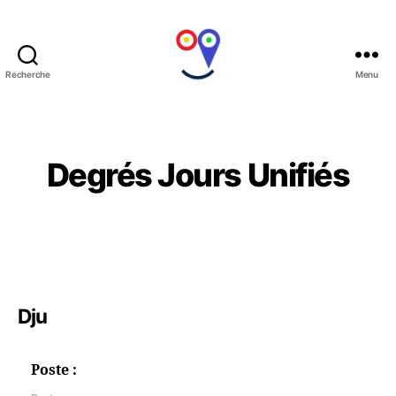
Recherche
Menu
(:
UltiSMile
:)
Catégories
Degrés Jours Unifiés
Dju
Poste :