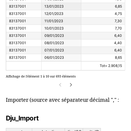
83137001
13/01/2023
6,85
83137001
12/01/2023
4,75
83137001
11/01/2023
7,30
83137001
10/01/2023
7,70
83137001
09/01/2023
6,40
83137001
08/01/2023
4,40
83137001
07/01/2023
6,40
83137001
06/01/2023
8,65
Tot= 2.908,15
Affichage de l'élément 1 à 10 sur 693 éléments
Importer (source avec séparateur décimal "," :
Dju_Import