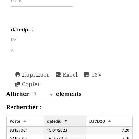
datedju :
Imprimer
Excel
CSV
Copier
Afficher
éléments
10
Rechercher :
Poste
datedju
DJCD20
83137001
15/01/2023
7,20
83137001
14/01/2023
7,10