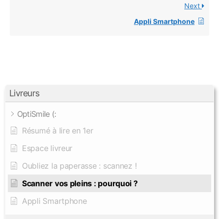
Next
Appli Smartphone
Livreurs
OptiSmile (:
Résumé à lire en 1er
Espace livreur
Oubliez la paperasse : scannez !
Scanner vos pleins : pourquoi ?
Appli Smartphone