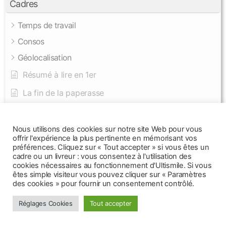
Cadres
Temps de travail
Consos
Géolocalisation
Résumé à lire en 1er
La fin de la paperasse
Installation et swap d'appareils
Nous utilisons des cookies sur notre site Web pour vous
offrir l'expérience la plus pertinente en mémorisant vos
préférences. Cliquez sur « Tout accepter » si vous êtes un
cadre ou un livreur : vous consentez à l'utilisation des
cookies nécessaires au fonctionnement d'Ultismile. Si vous
êtes simple visiteur vous pouvez cliquer sur « Paramètres
des cookies » pour fournir un consentement contrôlé.
© 2026
(: UltiSMile :)
Haut
↑
Réglages Cookies
Tout accepter
Politique de confidentialité